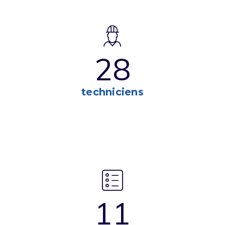
2
8
techniciens
1
1