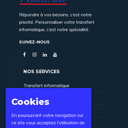
Répondre à vos besoins, c’est notre
priorité. Personnaliser votre transfert
informatique, c’est notre spécialité.
SUIVEZ-NOUS
NOS SERVICES
Transfert informatique
Service informatique
Cookies
Salle informatique
En poursuivant votre navigation sur
ce site vous acceptez l'utilisation de
Contactez-nous